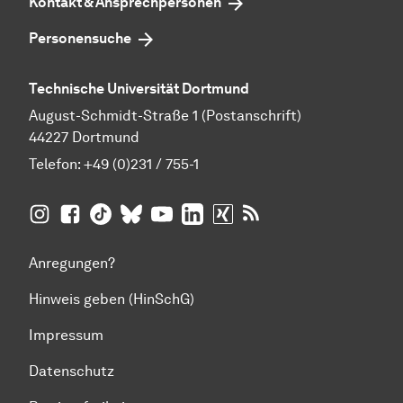
Kontakt & Ansprechpersonen
Personensuche
Technische Universität Dortmund
August-Schmidt-Straße 1 (Postanschrift)
44227 Dortmund
Telefon:
+49 (0)231 / 755-1
TU Dortmund auf
TU Dortmund auf Facebook
TU Dortmund auf TikTok
TU Dortmund auf BlueSky
Insta­gram
TU Dortmund auf YouTube
TU Dortmund auf LinkedIn
TU Dortmund auf XING
RSS-Feeds der TU D
Anregungen?
Hinweis geben (HinSchG)
Impressum
Datenschutz