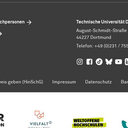
echpersonen
Technische Universität
August-Schmidt-Straße 1
44227 Dortmund
Telefon:
+49 (0)231 / 75
TU Dortmund auf
TU Dortmund au
TU Dortmund
TU Dor
Ins
TU
eis geben (HinSchG)
Impressum
Datenschutz
Bar