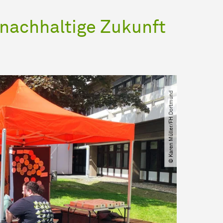
 nachhaltige Zukunft
© Karen Müller​/​FH Dortmund