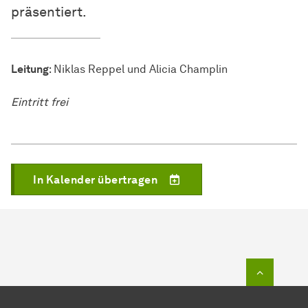
präsentiert.
Leitung
: Niklas Reppel und Alicia Champlin
Eintritt frei
In Kalender übertragen
Zum Seit