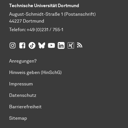
Technische Universität Dortmund
August-Schmidt-Straße 1 (Postanschrift)
44227 Dortmund
Telefon:
+49 (0)231 / 755-1
TU Dortmund auf
TU Dortmund auf Facebook
TU Dortmund auf TikTok
TU Dortmund auf BlueSky
Insta­gram
TU Dortmund auf YouTube
TU Dortmund auf LinkedIn
TU Dortmund auf XING
RSS-Feeds der TU D
Anregungen?
Hinweis geben (HinSchG)
Impressum
Datenschutz
Barrierefreiheit
Sitemap
Zum Seitenanfang