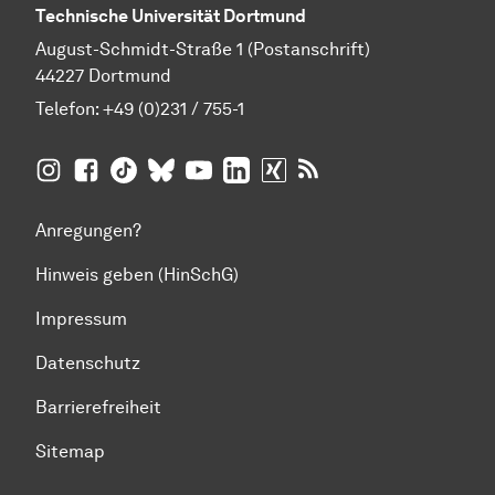
Technische Universität Dortmund
August-Schmidt-Straße 1 (Postanschrift)
44227 Dortmund
Telefon:
+49 (0)231 / 755-1
TU Dortmund auf
TU Dortmund auf Facebook
TU Dortmund auf TikTok
TU Dortmund auf BlueSky
Insta­gram
TU Dortmund auf YouTube
TU Dortmund auf LinkedIn
TU Dortmund auf XING
RSS-Feeds der TU D
Anregungen?
Hinweis geben (HinSchG)
Impressum
Datenschutz
Barrierefreiheit
Sitemap
Zum Seitenanfang