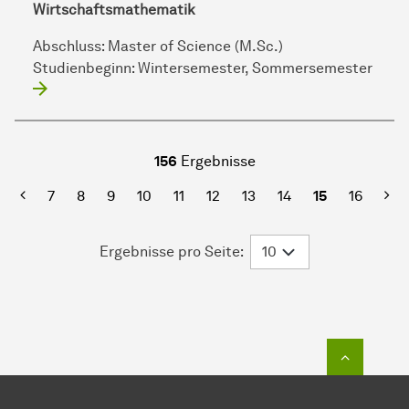
Wirtschaftsmathematik
Abschluss:
Master of Science (M.Sc.)
Studienbeginn:
Wintersemester, Sommersemester
156
Ergebnisse
rste Seite
Vorherige
Näc
7
8
9
10
11
12
13
14
15
16
Ergebnisse pro Seite:
Zum Seit