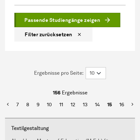
Passende Studiengänge zeigen
Filter zurücksetzen
Ergebnisse pro Seite:
156
Ergebnisse
rste Seite
Vorherige
Näc
7
8
9
10
11
12
13
14
15
16
Textilgestaltung