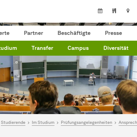
erte
Partner
Beschäftigte
Presse
tudium
Transfer
Campus
Diversität
ind hier:
artseite
Studierende
Im Studium
Prüfungsangelegenheiten
Ansprech