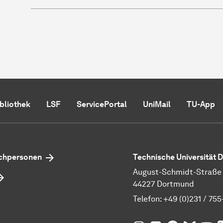
ibliothek
LSF
ServicePortal
UniMail
TU-App
echpersonen
Technische Universität
August-Schmidt-Straße 1
44227 Dortmund
Telefon:
+49 (0)231 / 755