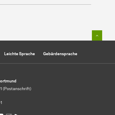
Zum Seit
Leichte Sprache
Gebärdensprache
 Dortmund
 (Postanschrift)
-1