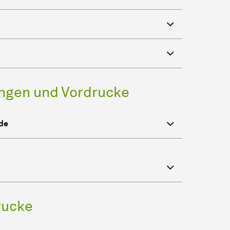
ungen und Vordrucke
de
rucke