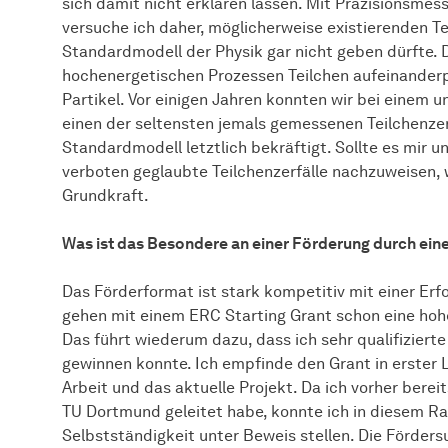
sich damit nicht erklären lassen. Mit Präzisionsm
versuche ich daher, möglicherweise existierenden T
Standardmodell der Physik gar nicht geben dürfte. 
hochenergetischen Prozessen Teilchen aufeinanderpr
Partikel. Vor einigen Jahren konnten wir bei einem
einen der seltensten jemals gemessenen Teilchenzer
Standardmodell letztlich bekräftigt. Sollte es mir 
verboten geglaubte Teilchenzerfälle nachzuweisen, w
Grundkraft.
Was ist das Besondere an einer Förderung durch ein
Das Förderformat ist stark kompetitiv mit einer Erf
gehen mit einem ERC Starting Grant schon eine hohe
Das führt wiederum dazu, dass ich sehr qualifiziert
gewinnen konnte. Ich empfinde den Grant in erster L
Arbeit und das aktuelle Projekt. Da ich vorher be
TU Dortmund geleitet habe, konnte ich in diesem R
Selbstständigkeit unter Beweis stellen. Die Förder