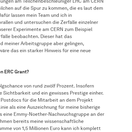
essungen am Teilchenbeschleuniger LHC am CERN
eilchen auf die Spur zu kommen, die es laut dem
Dafür lassen mein Team und ich in
allen und untersuchen die Zerfälle einzelner
 unserer Experimente am CERN zum Beispiel
fälle beobachten. Dieser hat das
und meiner Arbeitsgruppe aber gelingen,
äre das ein starker Hinweis für eine neue
en ERC Grant?
olgschance von rund zwölf Prozent. Insofern
 Sichtbarkeit und ein gewisses Prestige einher.
e Postdocs für die Mitarbeit an dem Projekt
inie als eine Auszeichnung für meine bisherige
reits eine Emmy-Noether-Nachwuchsgruppe an der
ahmen bereits meine wissenschaftliche
summe von 1,5 Millionen Euro kann ich komplett