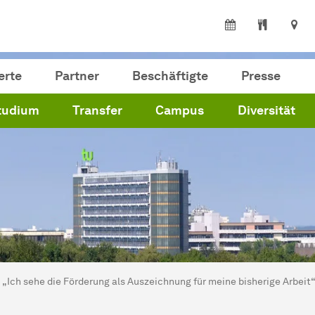
erte
Partner
Beschäftigte
Presse
tudium
Transfer
Campus
Diversität
ind hier:
artseite
„Ich sehe die Förderung als Auszeichnung für meine bisherige Arbeit