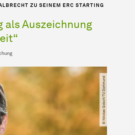
ALBRECHT ZU SEINEM ERC STARTING
g als Auszeichnung
eit“
chung
© Nikolas Golsch​/​TU Dortmund