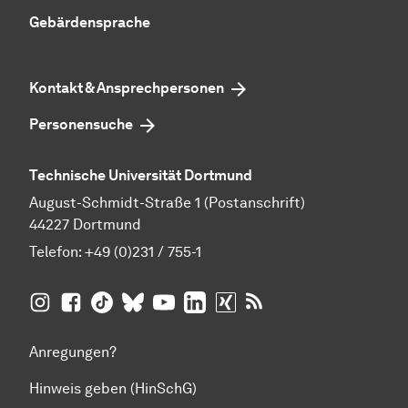
Gebärdensprache
Kontakt & Ansprechpersonen
Personensuche
Technische Universität Dortmund
August-Schmidt-Straße 1 (Postanschrift)
44227 Dortmund
Telefon:
+49 (0)231 / 755-1
TU Dortmund auf
TU Dortmund auf Facebook
TU Dortmund auf TikTok
TU Dortmund auf BlueSky
Insta­gram
TU Dortmund auf YouTube
TU Dortmund auf LinkedIn
TU Dortmund auf XING
RSS-Feeds der TU D
Anregungen?
Hinweis geben (HinSchG)