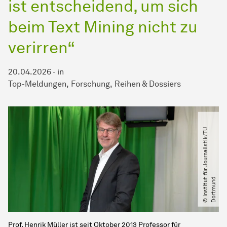
ist entscheidend, um sich
beim Text Mining nicht zu
verirren“
20.04.2026
-
in
Top-Meldungen
Forschung
Reihen & Dossiers
©
I
n
s
t
i
t
u
f
ü
r
J
o
u
r
n
a
l
i
s
t
i
k​
/​
T
U
D
o
r
t
m
u
n
t
d
Prof. Henrik Müller ist seit Oktober 2013 Professor für