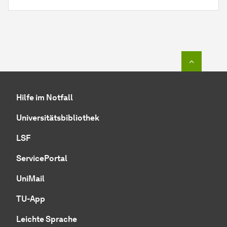
Zum Seit
Hilfe im Notfall
Universitätsbibliothek
LSF
ServicePortal
UniMail
TU-App
Leichte Sprache