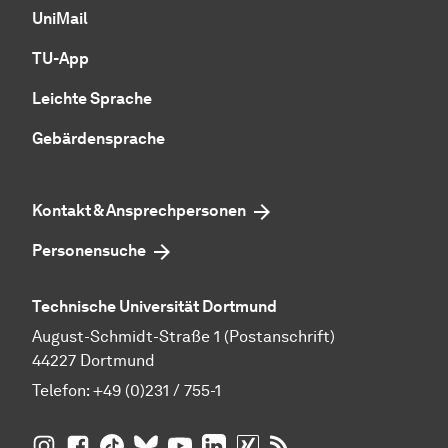
UniMail
TU-App
Leichte Sprache
Gebärdensprache
Kontakt & Ansprechpersonen
Personensuche
Technische Universität Dortmund
August-Schmidt-Straße 1 (Postanschrift)
44227 Dortmund
Telefon:
+49 (0)231 / 755-1
TU Dortmund auf
TU Dortmund auf Facebook
TU Dortmund auf TikTok
TU Dortmund auf BlueSky
Insta­gram
TU Dortmund auf YouTube
TU Dortmund auf LinkedIn
TU Dortmund auf XING
RSS-Feeds der TU D