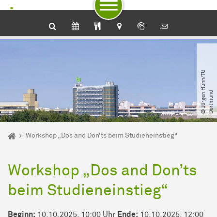
Zum Navigationspfad
Unterseiten von „Veranstaltungsdetail“
Zur Navigation für Zielgruppen
Zur Navigation nach Themen
Zum Schnellzugriff
Zum Fuß der Seite mit weiteren Services
Zum Inhalt
Zur Startseite
©
J
ü
r
g
e
n
H
u
h
n​
/​
T
U
D
o
r
t
m
u
n
d
Sie sind hier:
Startseite
Workshop „Dos and Don’ts beim Studieneinstieg“
Workshop „Dos and Don’ts
beim Studieneinstieg“
Beginn:
10.10.2025, 10:00 Uhr
Ende:
10.10.2025, 12:00