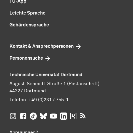
TU-App
Leichte Sprache
Gebärdensprache
Kontakt & Ansprechpersonen
Personensuche
Technische Universität Dortmund
August-Schmidt-Straße 1 (Postanschrift)
44227 Dortmund
Telefon:
+49 (0)231 / 755-1
TU Dortmund auf
TU Dortmund auf Facebook
TU Dortmund auf TikTok
TU Dortmund auf BlueSky
Insta­gram
TU Dortmund auf YouTube
TU Dortmund auf LinkedIn
TU Dortmund auf XING
RSS-Feeds der TU D
Anregungen?