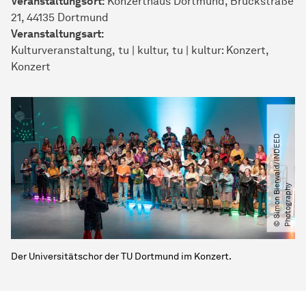
Veranstaltungsort:
Konzerthaus Dortmund, Brückstraße
21, 44135 Dortmund
Veran­stal­tungs­art:
Kulturveranstaltung
tu | kultur
tu | kultur: Konzert
Konzert
©
S
i
m
o
n
B
i
w
a
l
d​
/​
I
N
D
E
E
D
P
h
o
t
o
g
r
a
p
h
e
r
y
Der Universitätschor der TU Dortmund im Konzert.