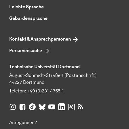
Leichte Sprache
Gebärdensprache
Kontakt & Ansprechpersonen
Personensuche
Technische Universität Dortmund
August-Schmidt-Straße 1 (Postanschrift)
44227 Dortmund
Telefon:
+49 (0)231 / 755-1
TU Dortmund auf
TU Dortmund auf Facebook
TU Dortmund auf TikTok
TU Dortmund auf BlueSky
Insta­gram
TU Dortmund auf YouTube
TU Dortmund auf LinkedIn
TU Dortmund auf XING
RSS-Feeds der TU D
Anregungen?