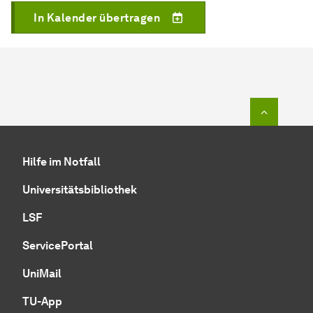
In Kalender übertragen
Zum Seit
Hilfe im Notfall
Universitätsbibliothek
LSF
ServicePortal
UniMail
TU-App