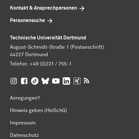
Kontakt & Ansprechpersonen
Personensuche
Technische Universität Dortmund
August-Schmidt-Straße 1 (Postanschrift)
44227 Dortmund
Telefon:
+49 (0)231 / 755-1
TU Dortmund auf
TU Dortmund auf Facebook
TU Dortmund auf TikTok
TU Dortmund auf BlueSky
Insta­gram
TU Dortmund auf YouTube
TU Dortmund auf LinkedIn
TU Dortmund auf XING
RSS-Feeds der TU D
Anregungen?
Hinweis geben (HinSchG)
Impressum
Datenschutz