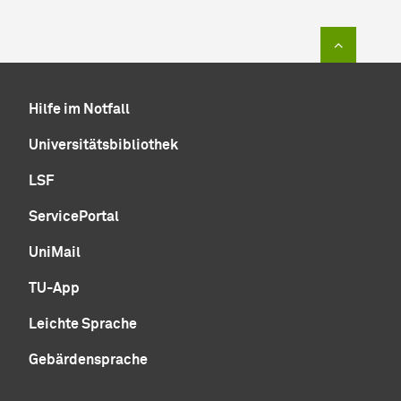
Zum Sei
Hilfe im Notfall
Universitätsbibliothek
LSF
ServicePortal
UniMail
TU-App
Leichte Sprache
Gebärdensprache