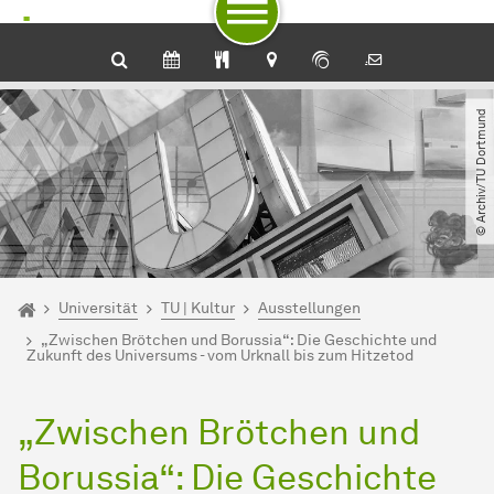
Zum Navigationspfad
Unterseiten von „Universität“
Zur Navigation für Zielgruppen
Zur Navigation nach Themen
Zum Schnellzugriff
Zum Fuß der Seite mit weiteren Services
Zum Inhalt
Zur Startseite
© Archiv​/​TU Dortmund
Sie sind hier:
Startseite
Universität
TU | Kultur
Ausstellungen
„Zwischen Brötchen und Borussia“: Die Geschichte und
Zukunft des Universums - vom Urknall bis zum Hitzetod
„Zwischen Brötchen und
Borussia“: Die Geschichte