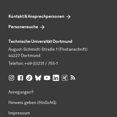
Kontakt & Ansprechpersonen
Personensuche
Technische Universität Dortmund
August-Schmidt-Straße 1 (Postanschrift)
44227 Dortmund
Telefon:
+49 (0)231 / 755-1
TU Dortmund auf
TU Dortmund auf Facebook
TU Dortmund auf TikTok
TU Dortmund auf BlueSky
Insta­gram
TU Dortmund auf YouTube
TU Dortmund auf LinkedIn
TU Dortmund auf XING
RSS-Feeds der TU D
Anregungen?
Hinweis geben (HinSchG)
Impressum