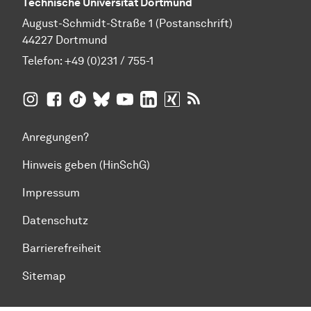
Technische Universität Dortmund
August-Schmidt-Straße 1 (Postanschrift)
44227 Dortmund
Telefon:
+49 (0)231 / 755-1
TU Dortmund auf
TU Dortmund auf Facebook
TU Dortmund auf TikTok
TU Dortmund auf BlueSky
Insta­gram
TU Dortmund auf YouTube
TU Dortmund auf LinkedIn
TU Dortmund auf XING
RSS-Feeds der TU D
Anregungen?
Hinweis geben (HinSchG)
Impressum
Datenschutz
Barrierefreiheit
Sitemap
Zum Seitenanfang