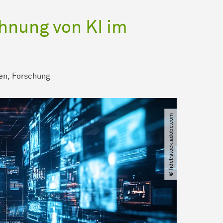
hnung von KI im
en
Forschung
© fidel​/​stock.adobe.com