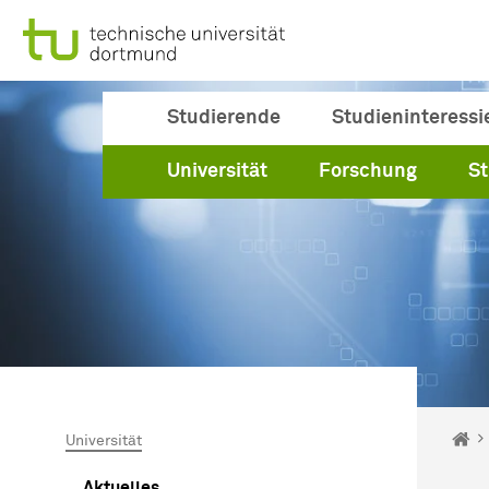
Zum Navigationspfad
Unterseiten von „Universität“
Zur Navigation für Zielgruppen
Zur Navigation nach Themen
Zum Schnellzugriff
Zum Fuß der Seite mit weiteren Services
Zum Inhalt
Zur Startseite
Studierende
Studieninteressi
Universität
Forschung
S
Sie s
St
Universität
Aktuelles