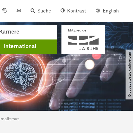
Suche
Kontrast
English
Mitglied der
Karriere
International
© tippapatt​/​stock.adobe.com
urnalismus