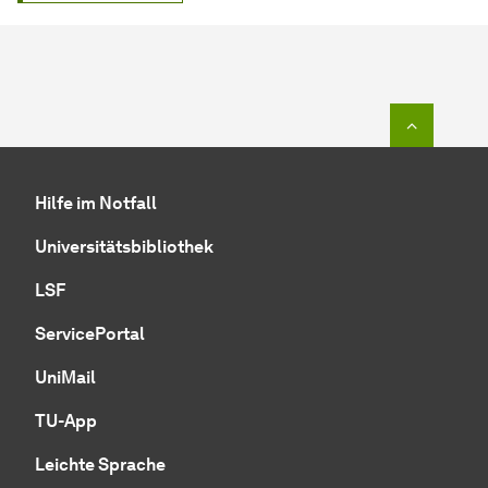
Zum Seit
Hilfe im Notfall
Universitätsbibliothek
LSF
ServicePortal
UniMail
TU-App
Leichte Sprache