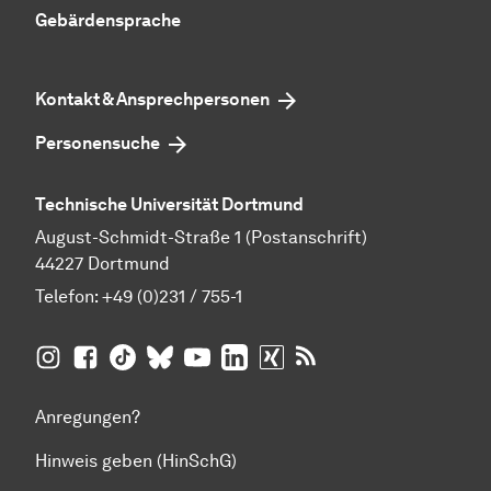
Gebärdensprache
Kontakt & Ansprechpersonen
Personensuche
Technische Universität Dortmund
August-Schmidt-Straße 1 (Postanschrift)
44227 Dortmund
Telefon:
+49 (0)231 / 755-1
TU Dortmund auf
TU Dortmund auf Facebook
TU Dortmund auf TikTok
TU Dortmund auf BlueSky
Insta­gram
TU Dortmund auf YouTube
TU Dortmund auf LinkedIn
TU Dortmund auf XING
RSS-Feeds der TU D
Anregungen?
Hinweis geben (HinSchG)