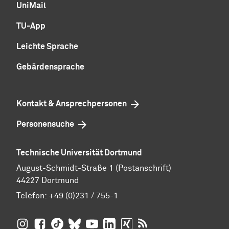
UniMail
TU-App
Leichte Sprache
Gebärdensprache
Kontakt & Ansprechpersonen
Personensuche
Technische Universität Dortmund
August-Schmidt-Straße 1 (Postanschrift)
44227 Dortmund
Telefon:
+49 (0)231 / 755-1
TU Dortmund auf
TU Dortmund auf Facebook
TU Dortmund auf TikTok
TU Dortmund auf BlueSky
Insta­gram
TU Dortmund auf YouTube
TU Dortmund auf LinkedIn
TU Dortmund auf XING
RSS-Feeds der TU D