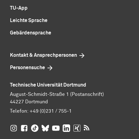
TU-App
Leichte Sprache
Gebärdensprache
Kontakt & Ansprechpersonen
Personensuche
Technische Universität Dortmund
August-Schmidt-Straße 1 (Postanschrift)
44227 Dortmund
Telefon:
+49 (0)231 / 755-1
TU Dortmund auf
TU Dortmund auf Facebook
TU Dortmund auf TikTok
TU Dortmund auf BlueSky
Insta­gram
TU Dortmund auf YouTube
TU Dortmund auf LinkedIn
TU Dortmund auf XING
RSS-Feeds der TU D