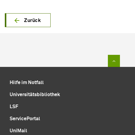
Zurück
Zum Sei
Hilfe im Notfall
Universitätsbibliothek
LSF
ServicePortal
UniMail