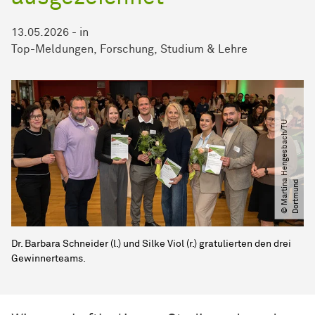
13.05.2026
-
in
Top-Meldungen
Forschung
Studium & Lehre
©
M
a
r
t
i
n
H
e
n
g
e
s
b
a
c
h​
/​
T
U
D
o
r
t
m
u
n
a
d
Dr. Barbara Schneider (l.) und Silke Viol (r.) gratulierten den drei
Gewinnerteams.