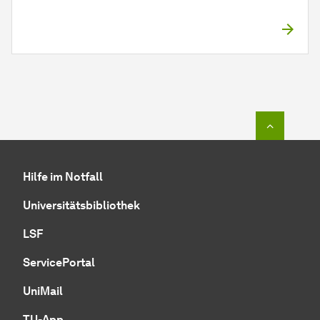
Zum Seit
Hilfe im Notfall
Universitätsbibliothek
LSF
ServicePortal
UniMail
TU-App