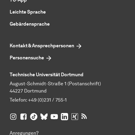
Leichte Sprache
Gebärdensprache
Kontakt & Ansprechpersonen
Personensuche
Technische Universität Dortmund
August-Schmidt-Straße 1 (Postanschrift)
44227 Dortmund
Telefon:
+49 (0)231 / 755-1
TU Dortmund auf
TU Dortmund auf Facebook
TU Dortmund auf TikTok
TU Dortmund auf BlueSky
Insta­gram
TU Dortmund auf YouTube
TU Dortmund auf LinkedIn
TU Dortmund auf XING
RSS-Feeds der TU D
Anregungen?