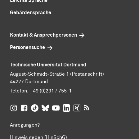
Leichte Sprache
Gebärdensprache
Kontakt & Ansprechpersonen
Personensuche
Technische Universität Dortmund
August-Schmidt-Straße 1 (Postanschrift)
44227 Dortmund
Telefon:
+49 (0)231 / 755-1
TU Dortmund auf
TU Dortmund auf Facebook
TU Dortmund auf TikTok
TU Dortmund auf BlueSky
Insta­gram
TU Dortmund auf YouTube
TU Dortmund auf LinkedIn
TU Dortmund auf XING
RSS-Feeds der TU D
Anregungen?
Hinweis geben (HinSchG)