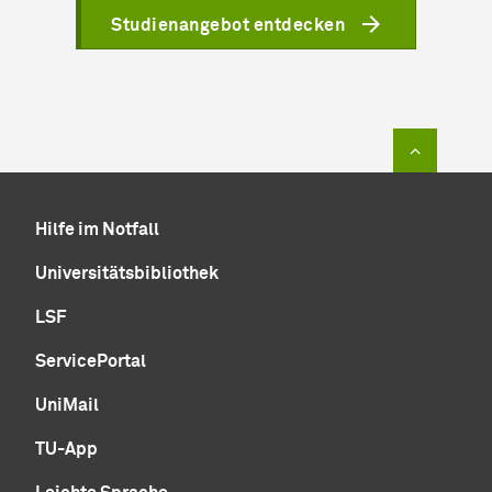
Studienangebot entdecken
Zum Sei
Hilfe im Notfall
Universitätsbibliothek
LSF
ServicePortal
UniMail
TU-App