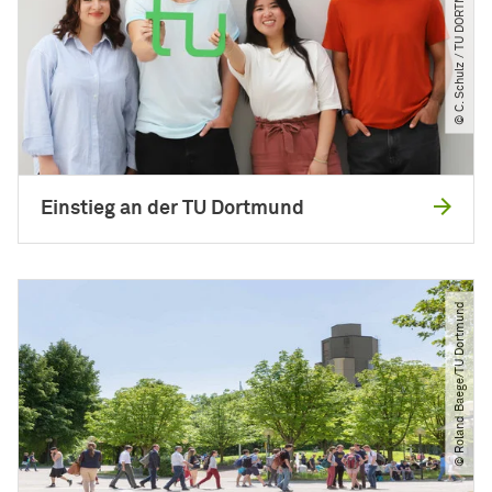
© C. Schulz ​/​ TU DORTMUND
Einstieg an der TU Dortmund
© Roland Baege​/​TU Dortmund