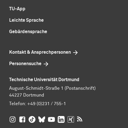
TU-App
Leichte Sprache
Gebärdensprache
Kontakt & Ansprechpersonen
Personensuche
Technische Universität Dortmund
August-Schmidt-Straße 1 (Postanschrift)
44227 Dortmund
Telefon:
+49 (0)231 / 755-1
TU Dortmund auf
TU Dortmund auf Facebook
TU Dortmund auf TikTok
TU Dortmund auf BlueSky
Insta­gram
TU Dortmund auf YouTube
TU Dortmund auf LinkedIn
TU Dortmund auf XING
RSS-Feeds der TU D