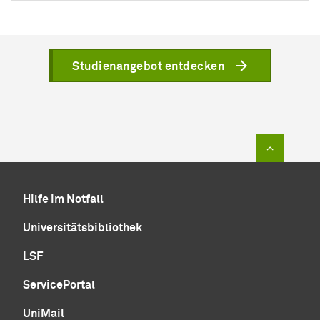
Studienangebot entdecken
Zum Sei
Hilfe im Notfall
Universitätsbibliothek
LSF
ServicePortal
UniMail