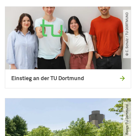
© C. Schulz ​/​ TU DORTMUND
Einstieg an der TU Dortmund
© Roland Baege​/​TU Dortmund