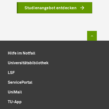
Studienangebot entdecken
Zum Sei
Hilfe im Notfall
Universitätsbibliothek
LSF
ServicePortal
UniMail
TU-App