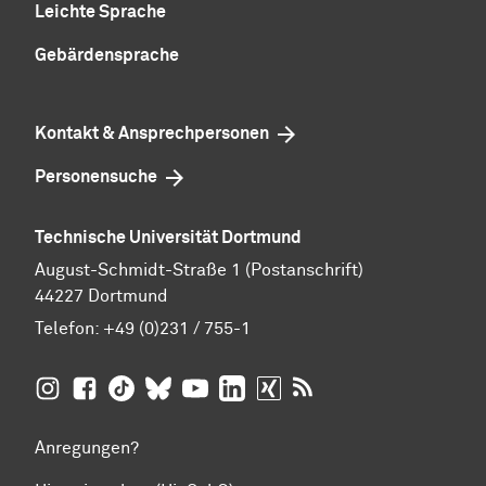
Leichte Sprache
Gebärdensprache
Kontakt & Ansprechpersonen
Personensuche
Technische Universität Dortmund
August-Schmidt-Straße 1 (Postanschrift)
44227 Dortmund
Telefon:
+49 (0)231 / 755-1
TU Dortmund auf
TU Dortmund auf Facebook
TU Dortmund auf TikTok
TU Dortmund auf BlueSky
Insta­gram
TU Dortmund auf YouTube
TU Dortmund auf LinkedIn
TU Dortmund auf XING
RSS-Feeds der TU D
Anregungen?