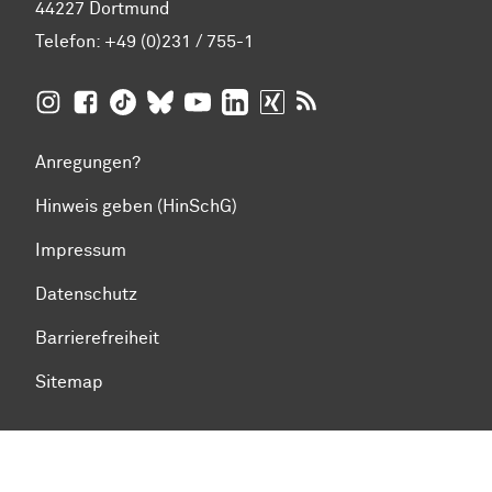
44227 Dortmund
Telefon:
+49 (0)231 / 755-1
TU Dortmund auf
TU Dortmund auf Facebook
TU Dortmund auf TikTok
TU Dortmund auf BlueSky
Insta­gram
TU Dortmund auf YouTube
TU Dortmund auf LinkedIn
TU Dortmund auf XING
RSS-Feeds der TU D
Anregungen?
Hinweis geben (HinSchG)
Impressum
Datenschutz
Barrierefreiheit
Sitemap
Zum Seitenanfang