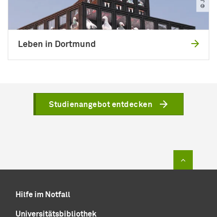
Leben in Dortmund
Studienangebot entdecken
Zum Sei
Hilfe im Notfall
Universitätsbibliothek