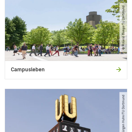
© Roland Baege​/​TU Dortmund
Campusleben
© Jürgen Huhn​/​TU Dortmund