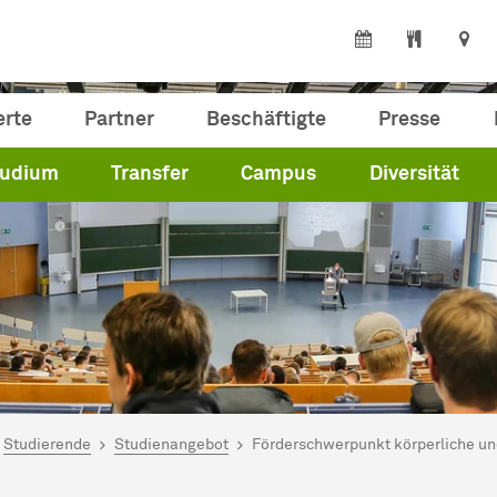
erte
Partner
Beschäftigte
Presse
tudium
Transfer
Campus
Diversität
ind hier:
artseite
Studierende
Studienangebot
Förderschwerpunkt körperliche un