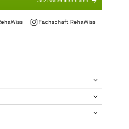
Jetzt weiter informieren!
RehaWiss
Fachschaft RehaWiss