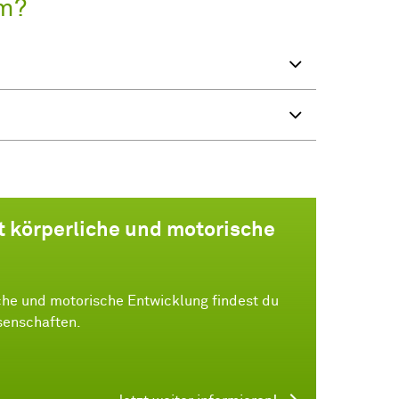
m?
t körperliche und motorische
che und motorische Entwicklung findest du
senschaften.