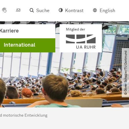
Suche
Kontrast
English
Mitglied der
Karriere
International
© Oliver Schaper​/​TU Dortmund
d motorische Entwicklung