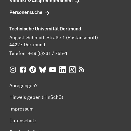
Kontakt & Ansprechpersonen
Personensuche
Technische Universität Dortmund
August-Schmidt-Straße 1 (Postanschrift)
44227 Dortmund
Telefon:
+49 (0)231 / 755-1
TU Dortmund auf
TU Dortmund auf Facebook
TU Dortmund auf TikTok
TU Dortmund auf BlueSky
Insta­gram
TU Dortmund auf YouTube
TU Dortmund auf LinkedIn
TU Dortmund auf XING
RSS-Feeds der TU D
Anregungen?
Hinweis geben (HinSchG)
Impressum
Datenschutz