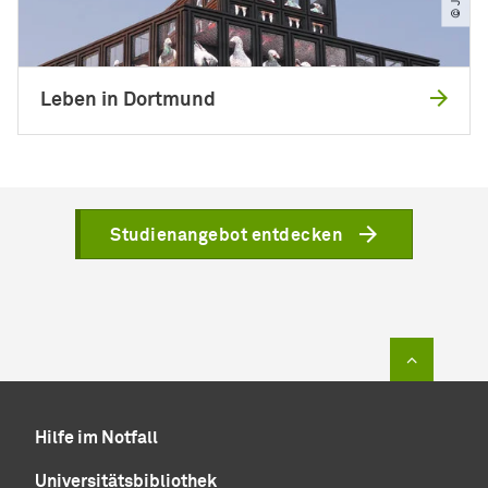
Leben in Dortmund
Studienangebot entdecken
Zum Sei
Hilfe im Notfall
Universitätsbibliothek