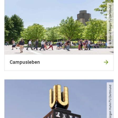
© Roland Baege​/​TU Dortmund
Campusleben
© Jürgen Huhn​/​TU Dortmund