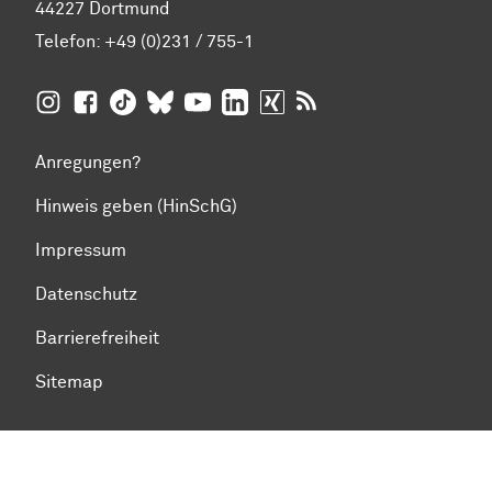
44227 Dortmund
Telefon:
+49 (0)231 / 755-1
TU Dortmund auf
TU Dortmund auf Facebook
TU Dortmund auf TikTok
TU Dortmund auf BlueSky
Insta­gram
TU Dortmund auf YouTube
TU Dortmund auf LinkedIn
TU Dortmund auf XING
RSS-Feeds der TU D
Anregungen?
Hinweis geben (HinSchG)
Impressum
Datenschutz
Barrierefreiheit
Sitemap
Zum Seitenanfang