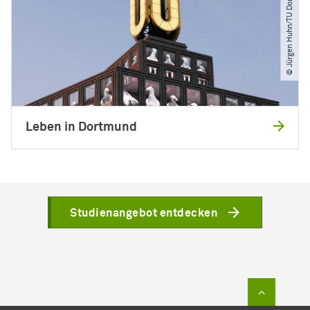
© Jürgen Huhn​/​TU Dortmund
Leben in Dortmund
Studienangebot entdecken
Zum Sei