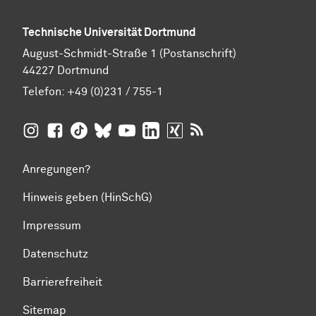
Technische Universität Dortmund
August-Schmidt-Straße 1 (Postanschrift)
44227 Dortmund
Telefon:
+49 (0)231 / 755-1
TU Dortmund auf
TU Dortmund auf Facebook
TU Dortmund auf TikTok
TU Dortmund auf BlueSky
Insta­gram
TU Dortmund auf YouTube
TU Dortmund auf LinkedIn
TU Dortmund auf XING
RSS-Feeds der TU D
Anregungen?
Hinweis geben (HinSchG)
Impressum
Datenschutz
Barrierefreiheit
Sitemap