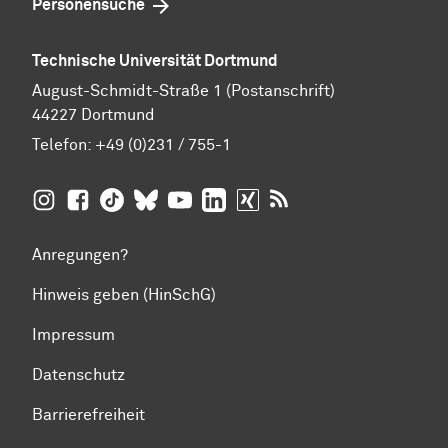
Personensuche
Technische Universität Dortmund
August-Schmidt-Straße 1 (Postanschrift)
44227 Dortmund
Telefon:
+49 (0)231 / 755-1
TU Dortmund auf
TU Dortmund auf Facebook
TU Dortmund auf TikTok
TU Dortmund auf BlueSky
Insta­gram
TU Dortmund auf YouTube
TU Dortmund auf LinkedIn
TU Dortmund auf XING
RSS-Feeds der TU D
Anregungen?
Hinweis geben (HinSchG)
Impressum
Datenschutz
Barrierefreiheit