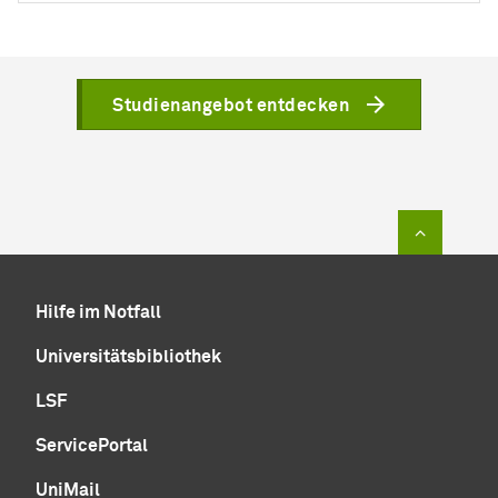
Studienangebot entdecken
Zum Sei
Hilfe im Notfall
Universitätsbibliothek
LSF
ServicePortal
UniMail