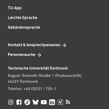
TU-App
Leichte Sprache
Gebärdensprache
Kontakt & Ansprechpersonen
Personensuche
Technische Universität Dortmund
August-Schmidt-Straße 1 (Postanschrift)
44227 Dortmund
Telefon:
+49 (0)231 / 755-1
TU Dortmund auf
TU Dortmund auf Facebook
TU Dortmund auf TikTok
TU Dortmund auf BlueSky
Insta­gram
TU Dortmund auf YouTube
TU Dortmund auf LinkedIn
TU Dortmund auf XING
RSS-Feeds der TU D