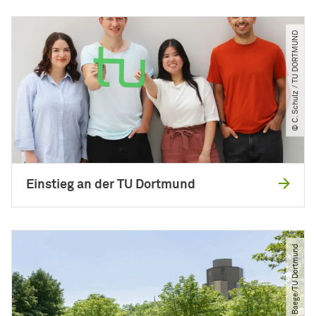
© C. Schulz ​/​ TU DORTMUND
Einstieg an der TU Dortmund
© Roland Baege​/​TU Dortmund