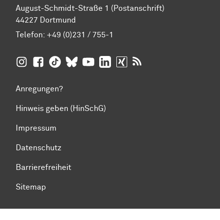
August-Schmidt-Straße 1 (Postanschrift)
44227 Dortmund
Telefon:
+49 (0)231 / 755-1
TU Dortmund auf
TU Dortmund auf Facebook
TU Dortmund auf TikTok
TU Dortmund auf BlueSky
Insta­gram
TU Dortmund auf YouTube
TU Dortmund auf LinkedIn
TU Dortmund auf XING
RSS-Feeds der TU D
Anregungen?
Hinweis geben (HinSchG)
Impressum
Datenschutz
Barrierefreiheit
Sitemap
Zum Seitenanfang