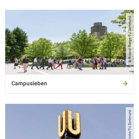
© Roland Baege​/​TU Dortmund
Campusleben
© Jürgen Huhn​/​TU Dortmund