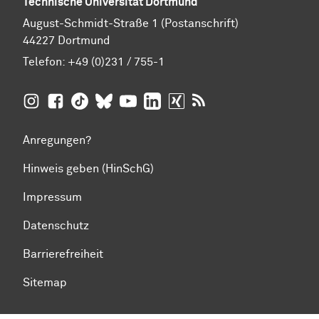
Technische Universität Dortmund
August-Schmidt-Straße 1 (Postanschrift)
44227 Dortmund
Telefon:
+49 (0)231 / 755-1
TU Dortmund auf
TU Dortmund auf Facebook
TU Dortmund auf TikTok
TU Dortmund auf BlueSky
Insta­gram
TU Dortmund auf YouTube
TU Dortmund auf LinkedIn
TU Dortmund auf XING
RSS-Feeds der TU D
Anregungen?
Hinweis geben (HinSchG)
Impressum
Datenschutz
Barrierefreiheit
Sitemap
Zum Seitenanfang