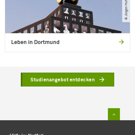
Leben in Dortmund
Studienangebot entdecken
Zum Sei