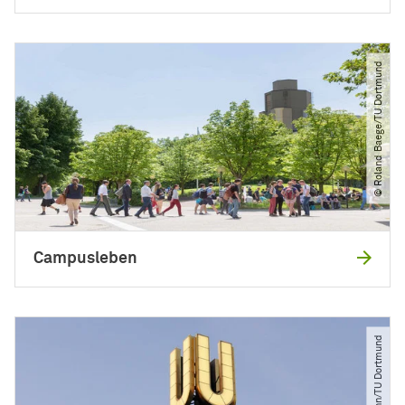
© Roland Baege​/​TU Dortmund
Campusleben
© Jürgen Huhn​/​TU Dortmund