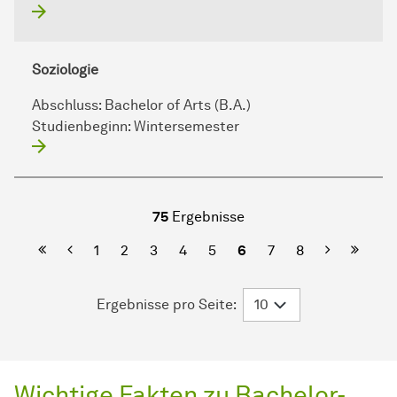
Soziologie
Abschluss:
Bachelor of Arts (B.A.)
Studienbeginn:
Wintersemester
75
Ergebnisse
Erste Seite
Vorherige
Nächste
Letzte
1
2
3
4
5
6
7
8
Ergebnisse pro Seite:
Wichtige Fakten zu Bachelor-