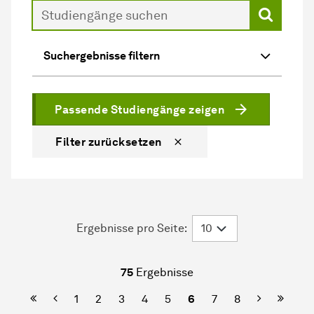
Suche
Suchergebnisse filtern
Passende Studiengänge zeigen
Filter zurücksetzen
Ergebnisse pro Seite:
75
Ergebnisse
Erste Seite
Vorherige
Nächste
Letzte
1
2
3
4
5
6
7
8