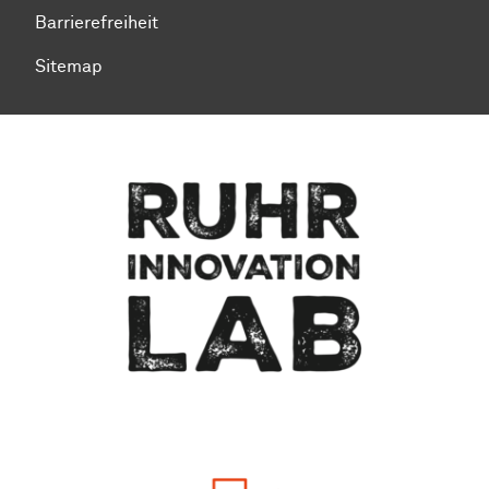
Barrierefreiheit
Sitemap
Zum Seitenanfang