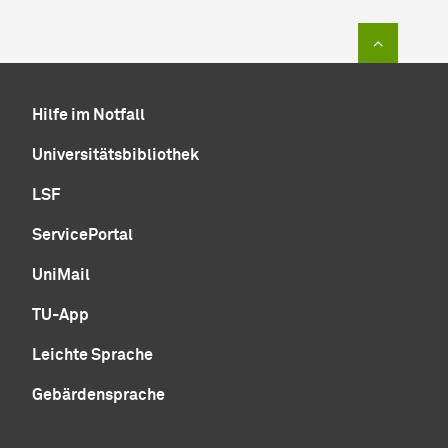
Zum Sei
Hilfe im Notfall
Universitätsbibliothek
LSF
ServicePortal
UniMail
TU-App
Leichte Sprache
Gebärdensprache