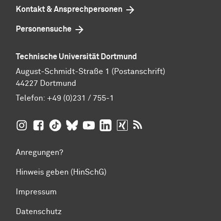
Kontakt & Ansprechpersonen
Personensuche
Technische Universität Dortmund
August-Schmidt-Straße 1 (Postanschrift)
44227 Dortmund
Telefon:
+49 (0)231 / 755-1
TU Dortmund auf
TU Dortmund auf Facebook
TU Dortmund auf TikTok
TU Dortmund auf BlueSky
Insta­gram
TU Dortmund auf YouTube
TU Dortmund auf LinkedIn
TU Dortmund auf XING
RSS-Feeds der TU D
Anregungen?
Hinweis geben (HinSchG)
Impressum
Datenschutz