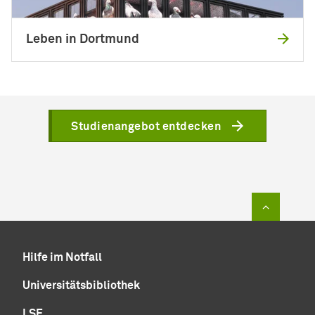
Leben in Dortmund
Studienangebot entdecken
Zum Sei
Hilfe im Notfall
Universitätsbibliothek
LSF