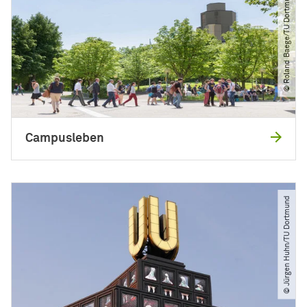
© Roland Baege​/​TU Dortmund
Campusleben
© Jürgen Huhn​/​TU Dortmund