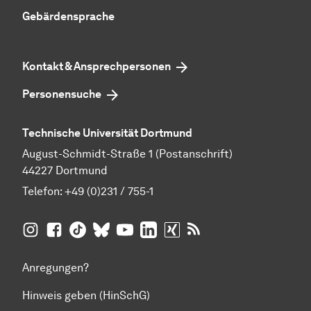
Gebärdensprache
Kontakt & Ansprechpersonen
Personensuche
Technische Universität Dortmund
August-Schmidt-Straße 1 (Postanschrift)
44227 Dortmund
Telefon:
+49 (0)231 / 755-1
TU Dortmund auf
TU Dortmund auf Facebook
TU Dortmund auf TikTok
TU Dortmund auf BlueSky
Insta­gram
TU Dortmund auf YouTube
TU Dortmund auf LinkedIn
TU Dortmund auf XING
RSS-Feeds der TU D
Anregungen?
Hinweis geben (HinSchG)