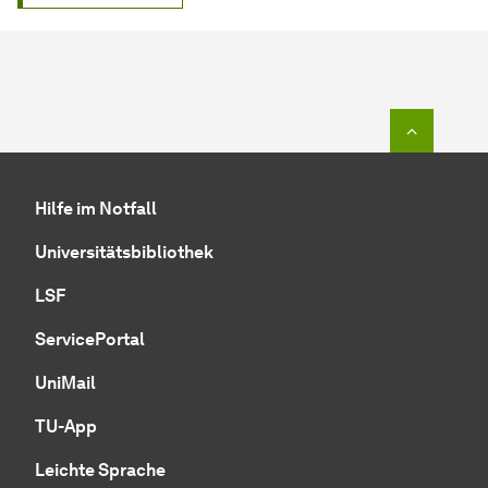
Zum Seit
Hilfe im Notfall
Universitätsbibliothek
LSF
ServicePortal
UniMail
TU-App
Leichte Sprache