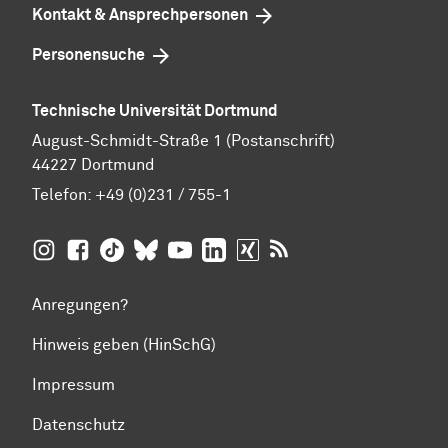
Kontakt & Ansprechpersonen
Personensuche
Technische Universität Dortmund
August-Schmidt-Straße 1 (Postanschrift)
44227 Dortmund
Telefon:
+49 (0)231 / 755-1
TU Dortmund auf
TU Dortmund auf Facebook
TU Dortmund auf TikTok
TU Dortmund auf BlueSky
Insta­gram
TU Dortmund auf YouTube
TU Dortmund auf LinkedIn
TU Dortmund auf XING
RSS-Feeds der TU D
Anregungen?
Hinweis geben (HinSchG)
Impressum
Datenschutz