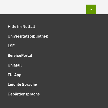
Zum Sei
Hilfe im Notfall
Universitätsbibliothek
LSF
ServicePortal
UniMail
TU-App
Leichte Sprache
Gebärdensprache