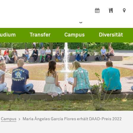
erte
Partner
Beschäftigte
Presse
tudium
Transfer
Campus
Diversität
ind hier:
artseite
Campus
María Ángeles García Flores erhält DAAD-Preis 2022