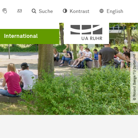
Suche
Kontrast
English
Mitglied der
Karriere
International
© Roland Baege​/​TU Dortmund