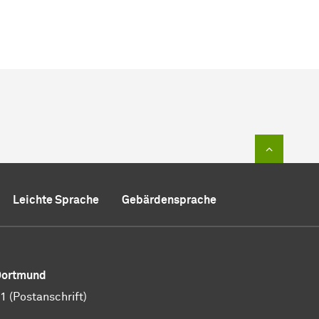
Zum Sei
Leichte Sprache
Gebärdensprache
 Dortmund
 (Postanschrift)