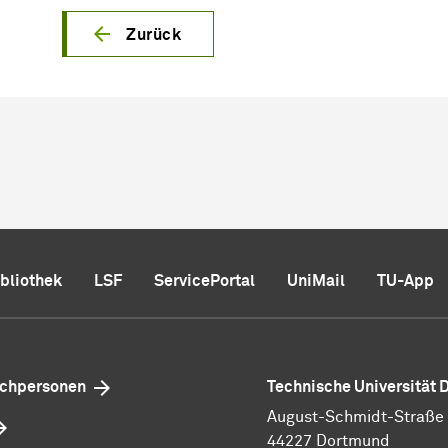
Zurück
ibliothek
LSF
ServicePortal
UniMail
TU-App
echpersonen
Technische Universität
August-Schmidt-Straße 1
44227 Dortmund