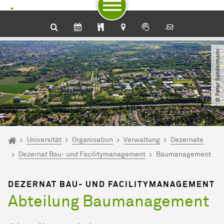
Zum Navigationspfad
Unterseiten von „Universität“
Zur Navigation für Zielgruppen
Zur Navigation nach Themen
Zum Schnellzugriff
Zum Fuß der Seite mit weiteren Services
Zum Inhalt
Zur Startseite
© Peter Sondermann
Sie sind hier:
Startseite
Universität
Organisation
Verwaltung
Dezernate
Dezernat Bau- und Facilitymanagement
Baumanagement
DEZERNAT BAU- UND FACILITYMANAGEMENT
Abteilung Baumanagement