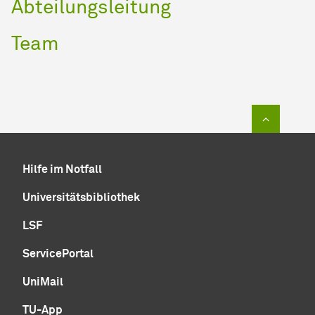
Abteilungsleitung
Team
Zum Sei
Hilfe im Notfall
Universitätsbibliothek
LSF
ServicePortal
UniMail
TU-App