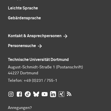
Leichte Sprache
Gebärdensprache
Kontakt & Ansprechpersonen
Personensuche
Technische Universität Dortmund
August-Schmidt-Straße 1 (Postanschrift)
44227 Dortmund
Telefon:
+49 (0)231 / 755-1
TU Dortmund auf
TU Dortmund auf Facebook
TU Dortmund auf TikTok
TU Dortmund auf BlueSky
Insta­gram
TU Dortmund auf YouTube
TU Dortmund auf LinkedIn
TU Dortmund auf XING
RSS-Feeds der TU D
Anregungen?