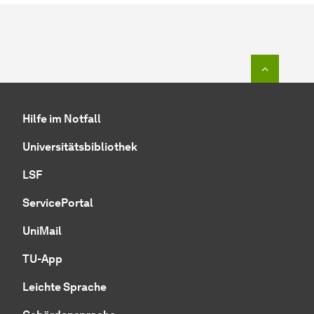
Zum Seit
Hilfe im Notfall
Universitätsbibliothek
LSF
ServicePortal
UniMail
TU-App
Leichte Sprache