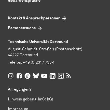
Gebärdensprache
Kontakt & Ansprechpersonen
Personensuche
Technische Universität Dortmund
August-Schmidt-Straße 1 (Postanschrift)
44227 Dortmund
Telefon:
+49 (0)231 / 755-1
TU Dortmund auf
TU Dortmund auf Facebook
TU Dortmund auf TikTok
TU Dortmund auf BlueSky
Insta­gram
TU Dortmund auf YouTube
TU Dortmund auf LinkedIn
TU Dortmund auf XING
RSS-Feeds der TU D
Anregungen?
Hinweis geben (HinSchG)
Impressum