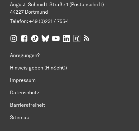
August-Schmidt-Straße 1 (Postanschrift)
44227 Dortmund
Telefon:
+49 (0)231 / 755-1
TU Dortmund auf
TU Dortmund auf Facebook
TU Dortmund auf TikTok
TU Dortmund auf BlueSky
Insta­gram
TU Dortmund auf YouTube
TU Dortmund auf LinkedIn
TU Dortmund auf XING
RSS-Feeds der TU D
Anregungen?
Hinweis geben (HinSchG)
Impressum
Datenschutz
Barrierefreiheit
Sitemap
Zum Seitenanfang