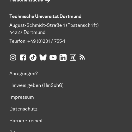
Technische Universität Dortmund
August-Schmidt-Straße 1 (Postanschrift)
44227 Dortmund
Telefon:
+49 (0)231 / 755-1
TU Dortmund auf
TU Dortmund auf Facebook
TU Dortmund auf TikTok
TU Dortmund auf BlueSky
Insta­gram
TU Dortmund auf YouTube
TU Dortmund auf LinkedIn
TU Dortmund auf XING
RSS-Feeds der TU D
Anregungen?
Hinweis geben (HinSchG)
Impressum
Datenschutz
Barrierefreiheit