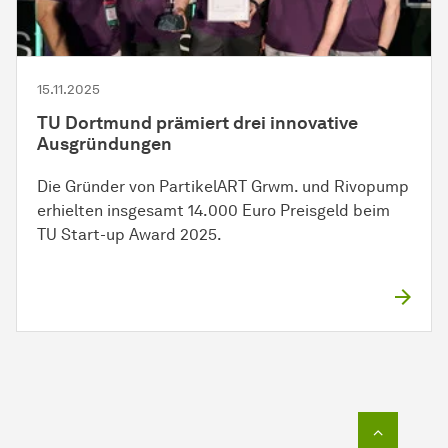
15.11.2025
TU Dortmund prämiert drei innovative
Ausgründungen
Die Gründer von PartikelART Grwm. und Rivopump
erhielten insgesamt 14.000 Euro Preisgeld beim
TU Start-up Award 2025.
Zum Seit