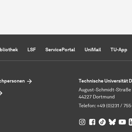
ibliothek
LSF
ServicePortal
UniMail
TU-App
echpersonen
Technische Universität
August-Schmidt-Straße 1
44227 Dortmund
Telefon:
+49 (0)231 / 755
TU Dortmund auf
TU Dortmund au
TU Dortmund
TU Dor
Ins
TU