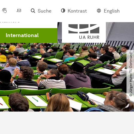
Suche
Kontrast
English
Mitglied der
Karriere
International
© Jürgen Huhn​/​TU Dortmund