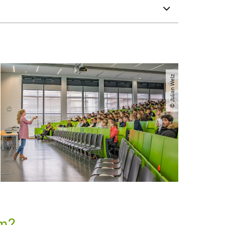
© Julian Welz
m?