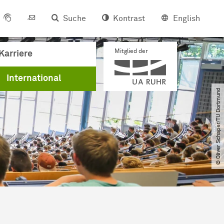
Suche
Kontrast
English
Mitglied der
Karriere
International
© Oliver Schaper​/​TU Dortmund