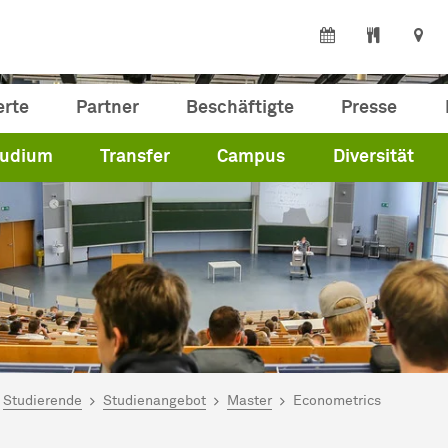
erte
Partner
Beschäftigte
Presse
tudium
Transfer
Campus
Diversität
ind hier:
artseite
Studierende
Studienangebot
Master
Econometrics