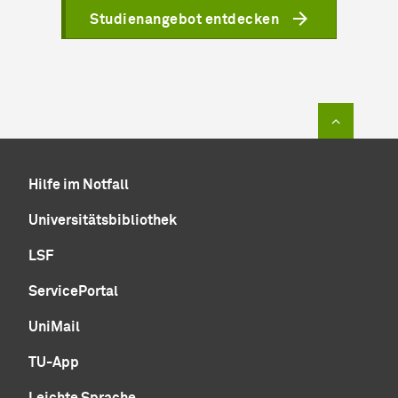
Studienangebot entdecken
Zum Sei
Hilfe im Notfall
Universitätsbibliothek
LSF
ServicePortal
UniMail
TU-App
Leichte Sprache