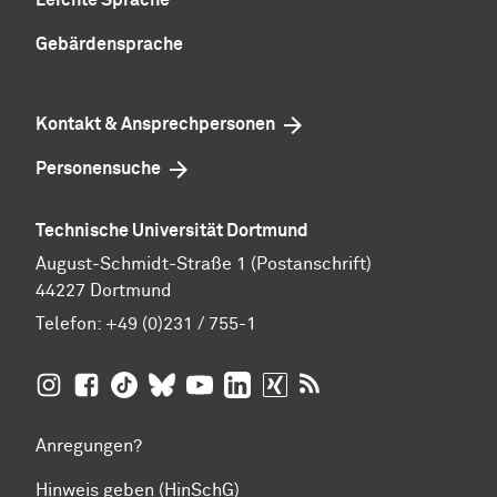
Gebärdensprache
Kontakt & Ansprechpersonen
Personensuche
Technische Universität Dortmund
August-Schmidt-Straße 1 (Postanschrift)
44227 Dortmund
Telefon:
+49 (0)231 / 755-1
TU Dortmund auf
TU Dortmund auf Facebook
TU Dortmund auf TikTok
TU Dortmund auf BlueSky
Insta­gram
TU Dortmund auf YouTube
TU Dortmund auf LinkedIn
TU Dortmund auf XING
RSS-Feeds der TU D
Anregungen?
Hinweis geben (HinSchG)