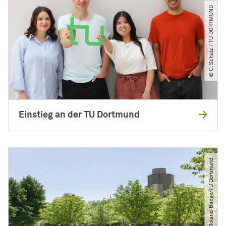
© C. Schulz ​/​ TU DORTMUND
Einstieg an der TU Dortmund
© Roland Baege​/​TU Dortmund