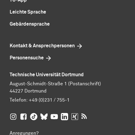
Leichte Sprache
Gebärdensprache
Kontakt & Ansprechpersonen
Personensuche
Technische Universität Dortmund
August-Schmidt-Straße 1 (Postanschrift)
44227 Dortmund
Telefon:
+49 (0)231 / 755-1
TU Dortmund auf
TU Dortmund auf Facebook
TU Dortmund auf TikTok
TU Dortmund auf BlueSky
Insta­gram
TU Dortmund auf YouTube
TU Dortmund auf LinkedIn
TU Dortmund auf XING
RSS-Feeds der TU D
Anregungen?