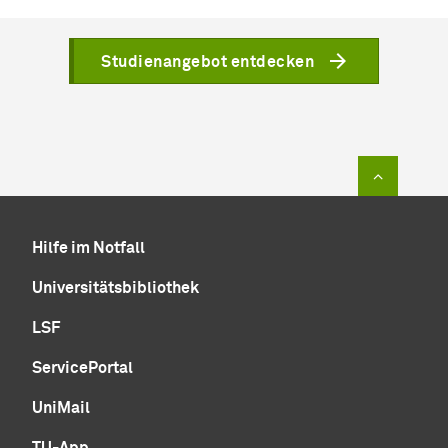
Studienangebot entdecken
Zum Sei
Hilfe im Notfall
Universitätsbibliothek
LSF
ServicePortal
UniMail
TU-App