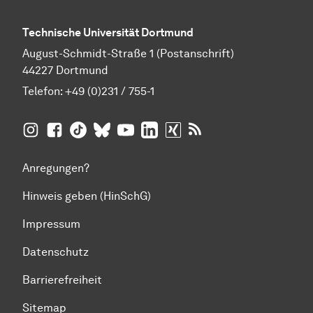
Technische Universität Dortmund
August-Schmidt-Straße 1 (Postanschrift)
44227 Dortmund
Telefon:
+49 (0)231 / 755-1
TU Dortmund auf
TU Dortmund auf Facebook
TU Dortmund auf TikTok
TU Dortmund auf BlueSky
Insta­gram
TU Dortmund auf YouTube
TU Dortmund auf LinkedIn
TU Dortmund auf XING
RSS-Feeds der TU D
Anregungen?
Hinweis geben (HinSchG)
Impressum
Datenschutz
Barrierefreiheit
Sitemap