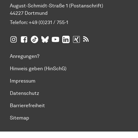
August-Schmidt-Straße 1 (Postanschrift)
44227 Dortmund
Telefon:
+49 (0)231 / 755-1
TU Dortmund auf
TU Dortmund auf Facebook
TU Dortmund auf TikTok
TU Dortmund auf BlueSky
Insta­gram
TU Dortmund auf YouTube
TU Dortmund auf LinkedIn
TU Dortmund auf XING
RSS-Feeds der TU D
Anregungen?
Hinweis geben (HinSchG)
Impressum
Datenschutz
Barrierefreiheit
Sitemap
Zum Seitenanfang