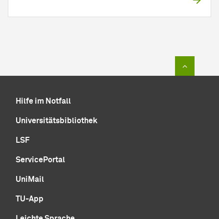
Zum Sei
Hilfe im Notfall
Universitätsbibliothek
LSF
ServicePortal
UniMail
TU-App
Leichte Sprache