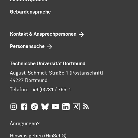
Gebärdensprache
Kontakt & Ansprechpersonen
Personensuche
Technische Universität Dortmund
August-Schmidt-Straße 1 (Postanschrift)
44227 Dortmund
Telefon:
+49 (0)231 / 755-1
TU Dortmund auf
TU Dortmund auf Facebook
TU Dortmund auf TikTok
TU Dortmund auf BlueSky
Insta­gram
TU Dortmund auf YouTube
TU Dortmund auf LinkedIn
TU Dortmund auf XING
RSS-Feeds der TU D
Anregungen?
Hinweis geben (HinSchG)