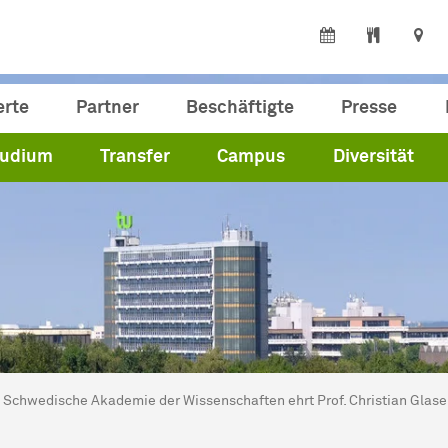
erte
Partner
Beschäftigte
Presse
tudium
Transfer
Campus
Diversität
ind hier:
artseite
Schwedische Akademie der Wissenschaften ehrt Prof. Christian Glase