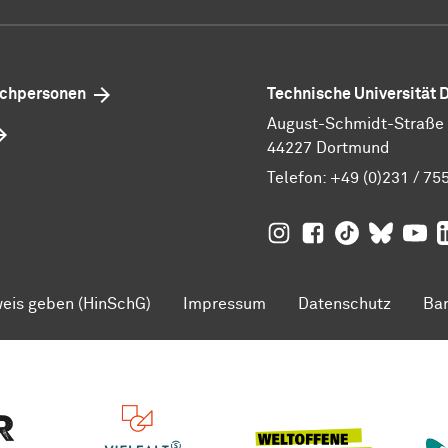
echpersonen
Technische Universität
August-Schmidt-Straße 1
44227 Dortmund
Telefon:
+49 (0)231 / 75
TU Dortmund auf
TU Dortmund au
TU Dortmund
TU Dor
Ins
TU
eis geben (HinSchG)
Impressum
Datenschutz
Bar