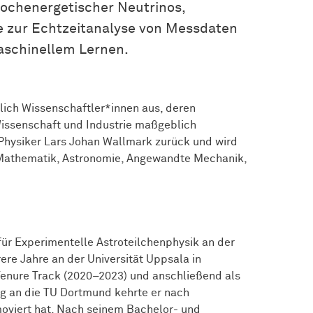
hochenergetischer Neutrinos,
e zur Echtzeitanalyse von Messdaten
Maschinellem Lernen.
lich
Wissen­schaft­ler*innen
aus, deren
Wissenschaft und Industrie maßgeblich
 Physiker Lars Johan Wallmark zurück und wird
n Mathematik, Astronomie, Angewandte Mechanik,
.
r für Experimentelle Astroteilchenphysik an der
ere Jahre an der Universität Uppsala in
Tenure Track (2020–2023) und anschließend als
ng an die TU Dortmund kehrte er nach
moviert hat. Nach seinem Bachelor- und