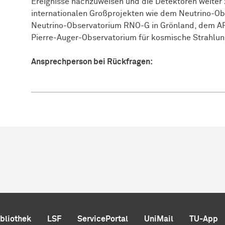
Ereignisse nachzuweisen und die Detektoren weiter 
internationalen Großprojekten wie dem Neutrino-O
Neutrino-Observatorium RNO-G in Grönland, dem A
Pierre-Auger-Observatorium für kosmische Strahlung 
Ansprechperson bei Rückfragen:
ibliothek
LSF
ServicePortal
UniMail
TU-App