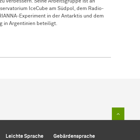
zu verbessern. Seine Arbeitsgruppe ist an
bservatorium IceCube am Südpol, dem Radio-
RIANNA-Experiment in der Antarktis und dem
in Argentinien beteiligt.
Zum Sei
Leichte Sprache
Gebärdensprache