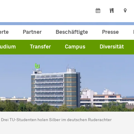
erte
Partner
Beschäftigte
Presse
tudium
Transfer
Campus
Diversität
ind hier:
artseite
Drei TU-Studenten holen Silber im deutschen Ruderachter