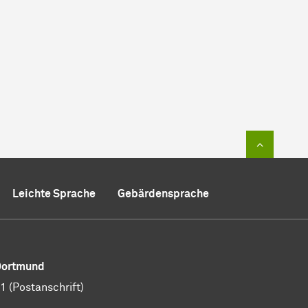
Zum Sei
Leichte Sprache
Gebärdensprache
 Dortmund
 (Postanschrift)