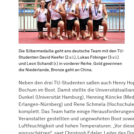
Die Silbermedaille geht ans deutsche Team mit den TU-
Studenten David Keefer (2.v.l.), Lukas Föbinger (3.v.l.)
und Leon Schandl (r.) in vorderer Reihe. Gold gewinnen
die Niederlande, Bronze geht an China.
Neben den drei TU-Studenten saßen auch Henry Ho
Bochum im Boot. Damit stellte die Universitätsallia
Dunkel (Universität Hamburg), Henning Köncke (Medic
Erlangen-Nürnberg) und Rene Schmela (Hochschule
komplett. Das Team hatte einige Herausforderungen
Veranstalter gestellten und ungewohnten Boot sow
Luftfeuchtigkeit und hohen Temperaturen. „Vor dies
einzuschätzen“, sagt Christoph Edeler, Leiter des D