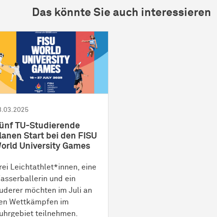
Das könnte Sie auch interessieren
8.03.2025
ünf TU-Studierende
lanen Start bei den FISU
orld University Games
rei Leichtathlet*innen, eine
asserballerin und ein
uderer möchten im Juli an
en Wettkämpfen im
uhrgebiet teilnehmen.