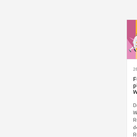
2
F
p
W
D
W
R
d
R