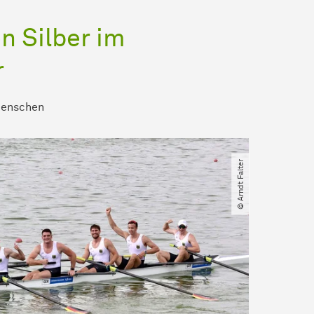
n Silber im
r
enschen
© Arndt Falter