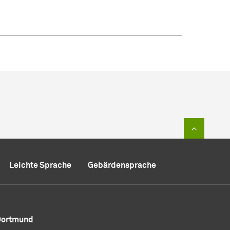
Zum Sei
Leichte Sprache
Gebärdensprache
 Dortmund