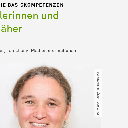
DIE BASISKOMPETENZEN
lerinnen und
näher
en
Forschung
Medieninformationen
© Roland Baege​/​TU Dortmund