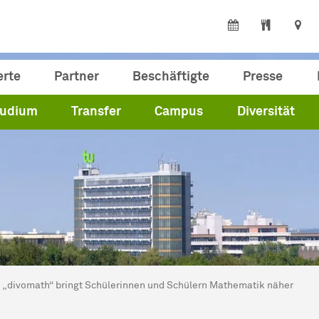
erte
Partner
Beschäftigte
Presse
tudium
Transfer
Campus
Diversität
ind hier:
artseite
„divomath“ bringt Schülerinnen und Schülern Mathematik näher