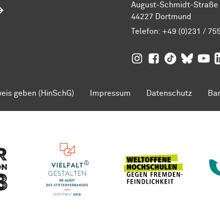
August-Schmidt-Straße 1
44227 Dortmund
Telefon:
+49 (0)231 / 75
TU Dortmund auf
TU Dortmund au
TU Dortmund
TU Dor
Ins
TU
eis geben (HinSchG)
Impressum
Datenschutz
Bar